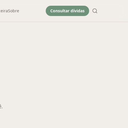
eira
Sobre
Consultar dívidas
ê.