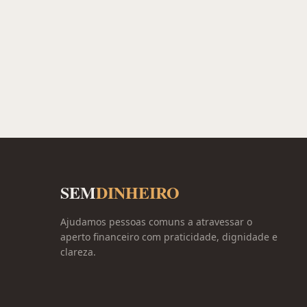
SEM
DINHEIRO
Ajudamos pessoas comuns a atravessar o
aperto financeiro com praticidade, dignidade e
clareza.