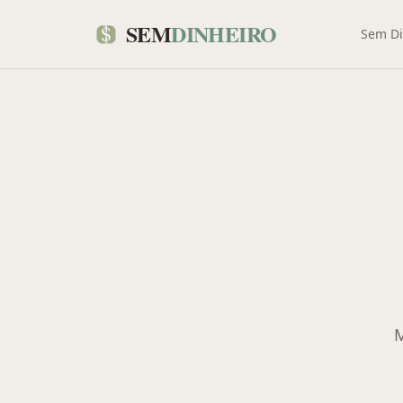
SEM
DINHEIRO
Sem Di
M