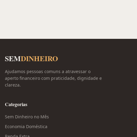
SEM
DINHEIRO
Ajudamos pessoas comuns a atravessar o
aperto financeiro com praticidade, dignidade e
clareza.
Categorias
Sem Dinheiro no Mês
Economia Doméstica
Renda Extra